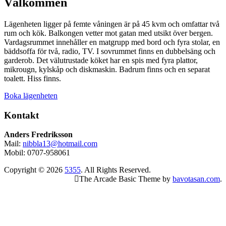
Välkommen
Lägenheten ligger på femte våningen är på 45 kvm och omfattar två
rum och kök. Balkongen vetter mot gatan med utsikt över bergen.
Vardagsrummet innehåller en matgrupp med bord och fyra stolar, en
bäddsoffa för två, radio, TV. I sovrummet finns en dubbelsäng och
garderob. Det välutrustade köket har en spis med fyra plattor,
mikrougn, kylskåp och diskmaskin. Badrum finns och en separat
toalett. Hiss finns.
Boka lägenheten
Kontakt
Anders Fredriksson
Mail:
nibbla13@hotmail.com
Mobil: 0707-958061
Copyright © 2026
5355
. All Rights Reserved.
The Arcade Basic Theme by
bavotasan.com
.